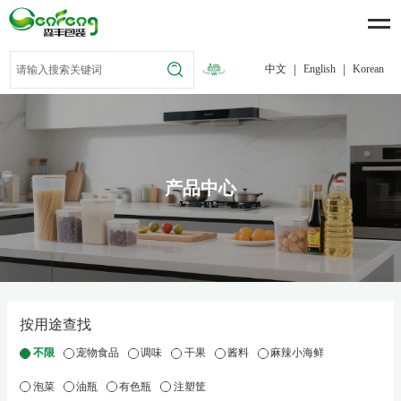
|
|
中文
English
Korean
产品中心
按用途查找
不限
宠物食品
调味
干果
酱料
麻辣小海鲜
泡菜
油瓶
有色瓶
注塑筐