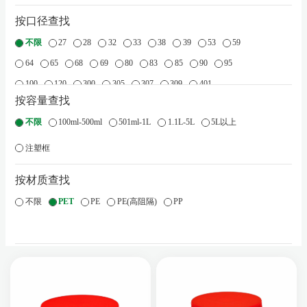
按口径查找
不限
27
28
32
33
38
39
53
59
64
65
68
69
80
83
85
90
95
100
120
300
305
307
309
401
按容量查找
注塑框
不限
100ml-500ml
501ml-1L
1.1L-5L
5L以上
注塑框
按材质查找
不限
PET
PE
PE(高阻隔)
PP