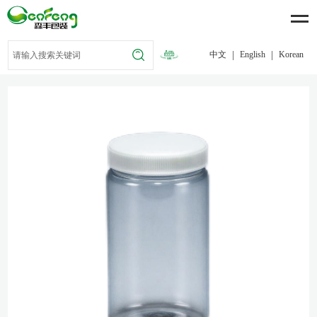
|
|
中文
English
Korean