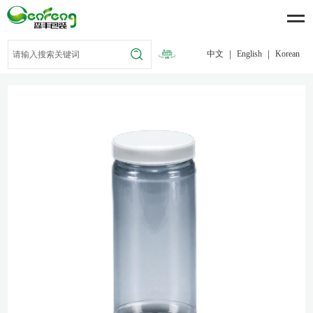
|
|
中文
English
Korean