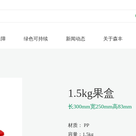
保障
绿色可持续
新闻动态
关于森丰
PE
定模生产
定期回访
媒体聚焦
森丰理念
在线留言
隔)
故事
PP
下载中心
荣誉资质
1.5kg果盒
长300mm宽250mm高83mm
材质： PP
容量：1.5kg