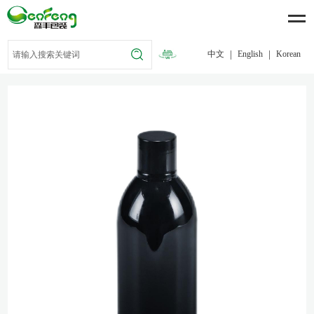
|
|
中文
English
Korean