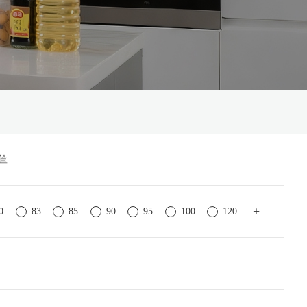
筐
+
0
83
85
90
95
100
120