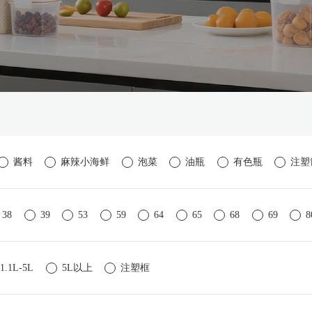
酱料
麻辣小海鲜
泡菜
油瓶
有色瓶
注塑
38
39
53
59
64
65
68
69
8
注塑框
1.1L-5L
5L以上
注塑框