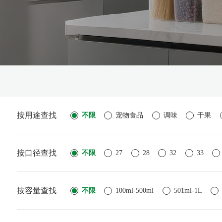
按用途查找
不限
宠物食品
调味
干果
按口径查找
不限
27
28
32
33
按容量查找
300
305
307
309
401
不限
100ml-500ml
501ml-1L