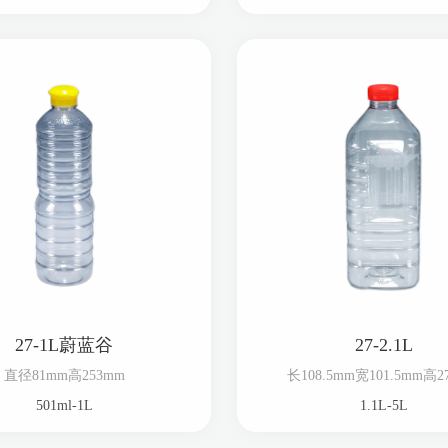
27-1L蔚蓝谷
27-2.1L
直径81mm高253mm
长108.5mm宽101.5mm高2
501ml-1L
1.1L-5L