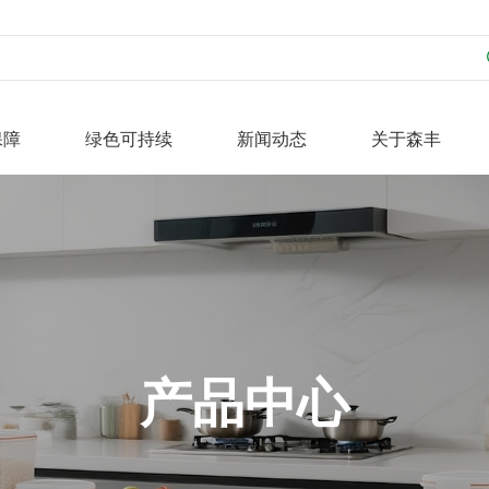
保障
绿色可持续
新闻动态
关于森丰
PE
定模生产
定期回访
媒体聚焦
森丰理念
在线留言
隔)
故事
PP
下载中心
荣誉资质
产品中心