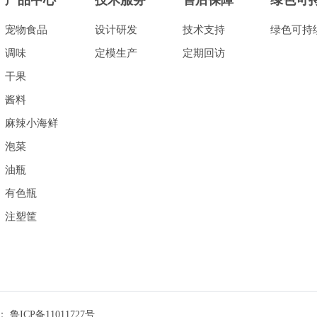
产品中心
技术服务
售后保障
绿色可
宠物食品
设计研发
技术支持
绿色可持
调味
定模生产
定期回访
干果
酱料
麻辣小海鲜
泡菜
油瓶
有色瓶
注塑筐
号：
鲁ICP备11011727号